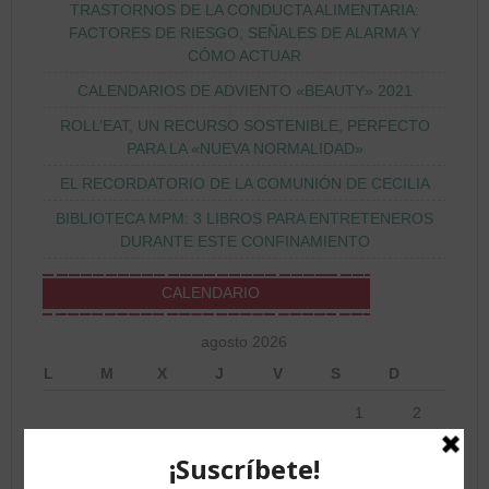
TRASTORNOS DE LA CONDUCTA ALIMENTARIA:
FACTORES DE RIESGO, SEÑALES DE ALARMA Y
CÓMO ACTUAR
CALENDARIOS DE ADVIENTO «BEAUTY» 2021
ROLL’EAT, UN RECURSO SOSTENIBLE, PERFECTO
PARA LA «NUEVA NORMALIDAD»
EL RECORDATORIO DE LA COMUNIÓN DE CECILIA
BIBLIOTECA MPM: 3 LIBROS PARA ENTRETENEROS
DURANTE ESTE CONFINAMIENTO
CALENDARIO
agosto 2026
L
M
X
J
V
S
D
1
2
3
4
5
6
7
8
9