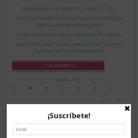
CALENDARIOS DE ADVIENTO «BEAUTY» 2021
ROLL’EAT, UN RECURSO SOSTENIBLE, PERFECTO
PARA LA «NUEVA NORMALIDAD»
EL RECORDATORIO DE LA COMUNIÓN DE CECILIA
BIBLIOTECA MPM: 3 LIBROS PARA ENTRETENEROS
DURANTE ESTE CONFINAMIENTO
CALENDARIO
agosto 2026
L
M
X
J
V
S
D
1
2
3
4
5
6
7
8
9
10
11
12
13
14
15
16
17
18
19
20
21
22
23