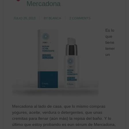
Mercadona
JULIO 29, 2013
BY
BLANCA
2 COMMENTS
Es lo
que
tiene
tener
un
Mercadona al lado de casa, que lo mismo compras
yogures, aceite, verdura o detergentes, que unas
cremitas para llenar (aún más) la repisa del baño. Y lo
último que estoy probando es eun sérum de Mercadona,