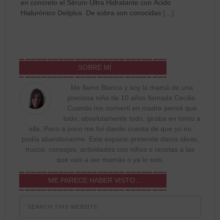
en concreto el Sérum Ultra Hidratante con Ácido
Hialurónico Deliplus. De sobra son conocidas
[…]
SOBRE MÍ
Me llamo Blanca y soy la mamá de una
preciosa niña de 10 años llamada Cecilia.
Cuando me converti en madre pensé que
todo, absolutamente todo, giraba en torno a
ella. Poco a poco me fuí dando cuenta de que yo no
podía abandonarme. Este espacio pretende daros ideas,
trucos, consejos, actividades con niños o recetas a las
que vais a ser mamás o ya lo sois.
ME PARECE HABER VISTO…