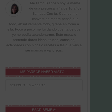
Me llamo Blanca y soy la mamá
de una preciosa niña de 10 años
llamada Cecilia. Cuando me
converti en madre pensé que
todo, absolutamente todo, giraba en torno a
ella. Poco a poco me fuí dando cuenta de que
yo no podía abandonarme. Este espacio
pretende daros ideas, trucos, consejos,
actividades con niños o recetas a las que vais a
ser mamás o ya lo sois.
ME PARECE HABER VISTO…
ESCRÍBEME A: