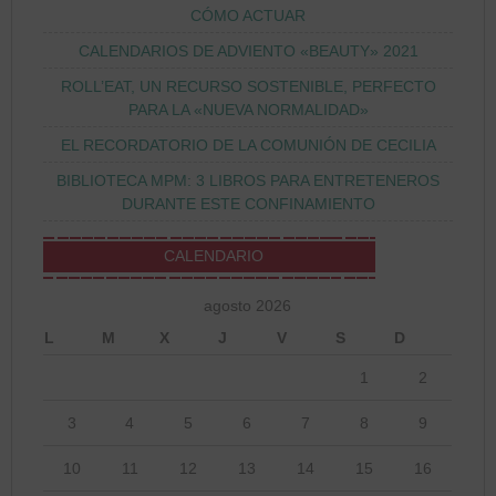
CÓMO ACTUAR
CALENDARIOS DE ADVIENTO «BEAUTY» 2021
ROLL’EAT, UN RECURSO SOSTENIBLE, PERFECTO
PARA LA «NUEVA NORMALIDAD»
EL RECORDATORIO DE LA COMUNIÓN DE CECILIA
BIBLIOTECA MPM: 3 LIBROS PARA ENTRETENEROS
DURANTE ESTE CONFINAMIENTO
CALENDARIO
agosto 2026
L
M
X
J
V
S
D
1
2
3
4
5
6
7
8
9
10
11
12
13
14
15
16