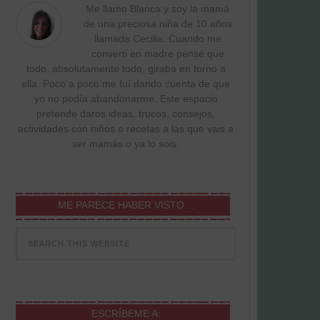
Me llamo Blanca y soy la mamá
de una preciosa niña de 10 años
llamada Cecilia. Cuando me
converti en madre pensé que
todo, absolutamente todo, giraba en torno a
ella. Poco a poco me fuí dando cuenta de que
yo no podía abandonarme. Este espacio
pretende daros ideas, trucos, consejos,
actividades con niños o recetas a las que vais a
ser mamás o ya lo sois.
ME PARECE HABER VISTO…
ESCRÍBEME A: