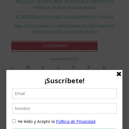
ROLL’EAT, UN RECURSO SOSTENIBLE, PERFECTO
PARA LA «NUEVA NORMALIDAD»
EL RECORDATORIO DE LA COMUNIÓN DE CECILIA
BIBLIOTECA MPM: 3 LIBROS PARA ENTRETENEROS
DURANTE ESTE CONFINAMIENTO
CALENDARIO
noviembre 2021
L
M
X
J
V
S
D
1
2
3
4
5
6
7
8
9
10
11
12
13
14
15
16
17
18
19
20
21
22
23
24
25
26
27
28
29
30