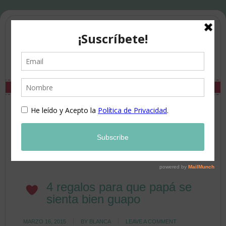
4 regalos para que papá se
sienta bien guapo
MARZO 16, 2015
BY
BLANCA
LEAVE A COMMENT