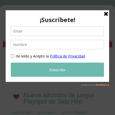
Nueva alfombra de juegos
Playspot de Skip Hop
MAYO 28, 2015
BY
BLANCA
LEAVE A COMMENT