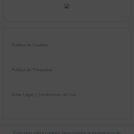
Política de Cookies
Política de Privacidad
Aviso Legal y Condiciones de Uso
COPYRIGHT © 2026 MIMOS PARA MAMÁ
Este blog utiliza cookies para mejorar la experiencia de