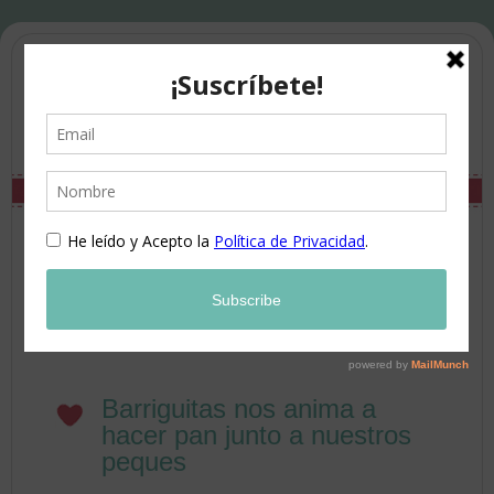
Barriguitas nos anima a
hacer pan junto a nuestros
peques