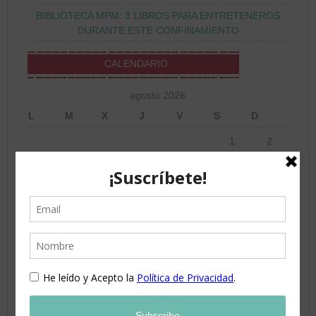
BIBLIOTECA MPM: 3 LIBROS PARA ENTRETENEROS
DURANTE ESTE CONFINAMIENTO
CALENDARIO
agosto 2026
L
M
X
J
V
S
D
1
2
3
4
5
6
7
8
9
10
11
12
13
14
15
16
17
18
19
20
21
22
23
24
25
26
27
28
29
30
31