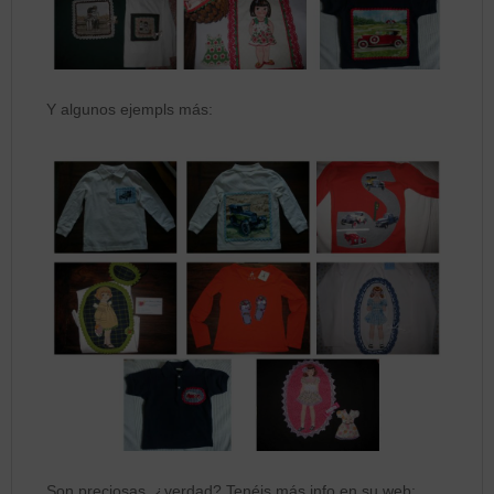
Y algunos ejempls más:
Son preciosas, ¿verdad? Tenéis más info en su web: