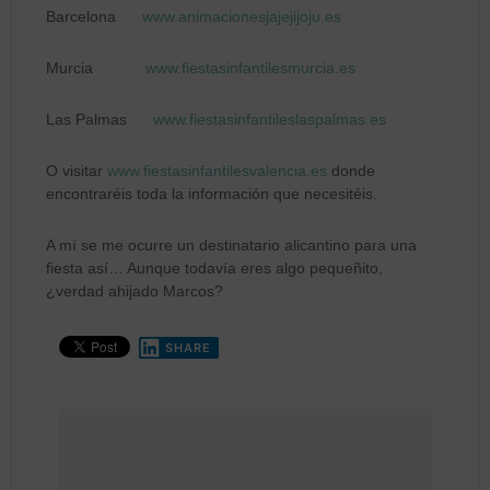
Barcelona
www.animacionesjajejijoju.es
Murcia
www.fiestasinfantilesmurcia.es
Las Palmas
www.fiestasinfantileslaspalmas.es
O visitar
www.fiestasinfantilesvalencia.es
donde
encontraréis toda la información que necesitéis.
A mí se me ocurre un destinatario alicantino para una
fiesta así… Aunque todavía eres algo pequeñito,
¿verdad ahijado Marcos?
SHARE