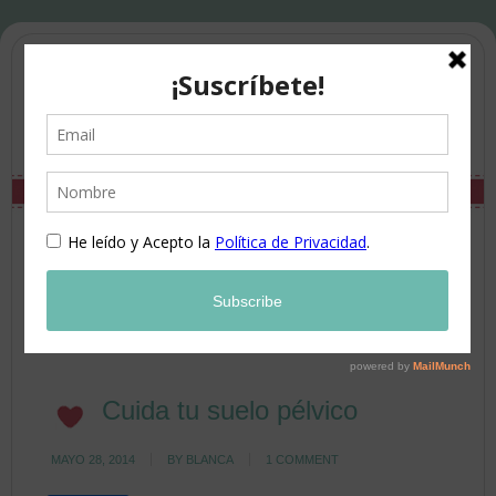
Cuida tu suelo pélvico
MAYO 28, 2014
BY
BLANCA
1 COMMENT