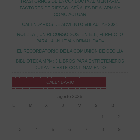
TRASTORNOS DE LA CONDUCTA ALIMENTARIA:
FACTORES DE RIESGO, SEÑALES DE ALARMA Y
CÓMO ACTUAR
CALENDARIOS DE ADVIENTO «BEAUTY» 2021
ROLL’EAT, UN RECURSO SOSTENIBLE, PERFECTO
PARA LA «NUEVA NORMALIDAD»
EL RECORDATORIO DE LA COMUNIÓN DE CECILIA
BIBLIOTECA MPM: 3 LIBROS PARA ENTRETENEROS
DURANTE ESTE CONFINAMIENTO
CALENDARIO
agosto 2026
L
M
X
J
V
S
D
1
2
3
4
5
6
7
8
9