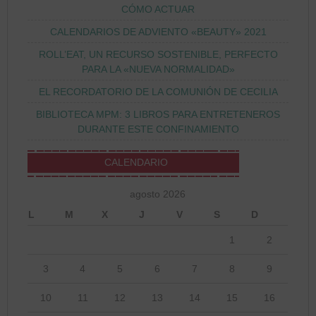
CÓMO ACTUAR
CALENDARIOS DE ADVIENTO «BEAUTY» 2021
ROLL’EAT, UN RECURSO SOSTENIBLE, PERFECTO
PARA LA «NUEVA NORMALIDAD»
EL RECORDATORIO DE LA COMUNIÓN DE CECILIA
BIBLIOTECA MPM: 3 LIBROS PARA ENTRETENEROS
DURANTE ESTE CONFINAMIENTO
CALENDARIO
agosto 2026
L
M
X
J
V
S
D
1
2
3
4
5
6
7
8
9
10
11
12
13
14
15
16