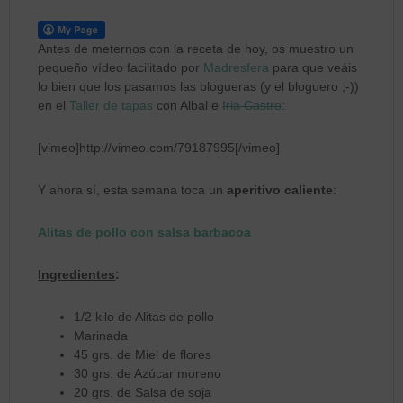
Antes de meternos con la receta de hoy, os muestro un
pequeño vídeo facilitado por
Madresfera
para que veáis
lo bien que los pasamos las blogueras (y el bloguero ;-))
en el
Taller de tapas
con Albal e
Iria Castro
:
[vimeo]http://vimeo.com/79187995[/vimeo]
Y ahora sí, esta semana toca un
aperitivo caliente
:
Alitas de pollo con salsa barbacoa
Ingredientes
:
1/2 kilo de Alitas de pollo
Marinada
45 grs. de Miel de flores
30 grs. de Azúcar moreno
20 grs. de Salsa de soja