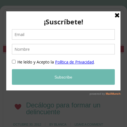
Decálogo para formar un
delincuente
OCTUBRE 30, 2012
BY
BLANCA
LEAVE A COMMENT