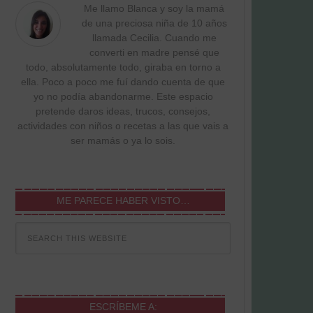
Me llamo Blanca y soy la mamá
de una preciosa niña de 10 años
llamada Cecilia. Cuando me
converti en madre pensé que
todo, absolutamente todo, giraba en torno a
ella. Poco a poco me fuí dando cuenta de que
yo no podía abandonarme. Este espacio
pretende daros ideas, trucos, consejos,
actividades con niños o recetas a las que vais a
ser mamás o ya lo sois.
ME PARECE HABER VISTO…
ESCRÍBEME A: