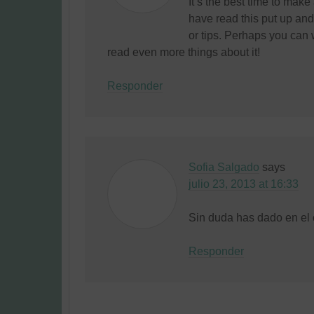
It’s the best time to make 
have read this put up and 
or tips. Perhaps you can wr
read even more things about it!
Responder
Sofia Salgado
says
julio 23, 2013 at 16:33
Sin duda has dado en el 
Responder