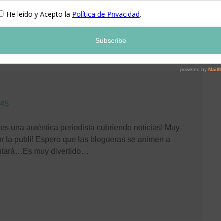
:45
es una auténtica periodista cubriendo noticias! Muy
r la publi! Espero que las blogueras se animen a
ntará…Es muy divertido…