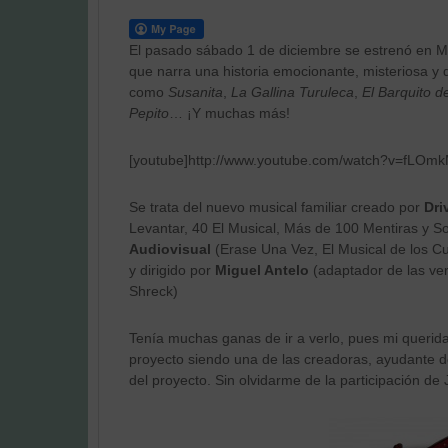
El pasado sábado 1 de diciembre se estrenó en M
que narra una historia emocionante, misteriosa y d
como
Susanita
,
La Gallina Turuleca
,
El Barquito 
Pepito
… ¡Y muchas más!
[youtube]http://www.youtube.com/watch?v=fLOmk
Se trata del nuevo musical familiar creado por
Dri
Levantar, 40 El Musical, Más de 100 Mentiras y S
Audiovisual
(Erase Una Vez, El Musical de los C
y dirigido por
Miguel Antelo
(adaptador de las ve
Shreck)
Tenía muchas ganas de ir a verlo, pues mi queri
proyecto siendo una de las creadoras, ayudante de
del proyecto. Sin olvidarme de la participación de