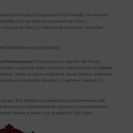
adrid Don Pepito En Busca del Circo Perdido. Un musical
ivertida, con las mejores canciones del Circo,
de Cáscara de Nuez
,
La Marcha de las Letras
,
Hola Don
MIGqUA&feature=plcp[/youtube]
ve Entertainment
(Productores de Hoy No Me Puedo
onrisas y Lágrimas, entre otros) en coproducción con
Hydra
uentos). Sobre un guion original de Sarah Gómez, adaptado
rsiones en español de Sonrisas y Lágrimas, Avenue Q y
da amiga, Eva Manjón ha colaborado activamente en este
 dirección y codiseñadora de vestuario y caracterización
 Juanjo Molina al piano y en el papel de Don José.