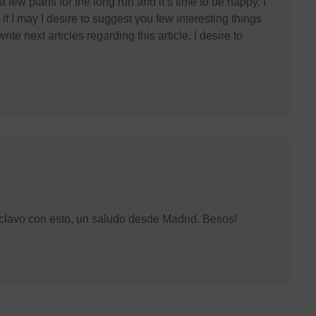
a few plans for the long run and it’s time to be happy. I
if I may I desire to suggest you few interesting things
ite next articles regarding this article. I desire to
clavo con esto, un saludo desde Madrid. Besos!