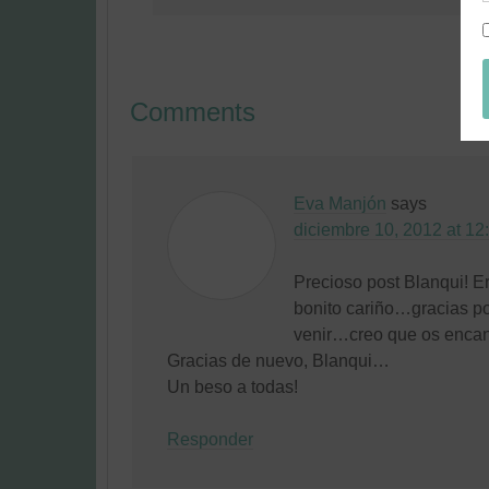
Comments
Eva Manjón
says
diciembre 10, 2012 at 12
Precioso post Blanqui! Er
bonito cariño…gracias po
venir…creo que os enca
Gracias de nuevo, Blanqui…
Un beso a todas!
Responder