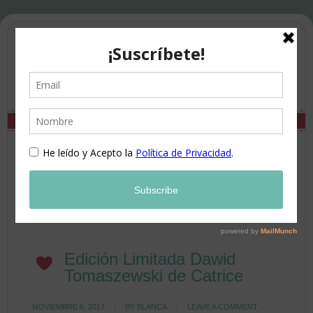
Edición Limitada Dawid
Tomaszewski de Catrice
NOVIEMBRE 6, 2017
BY
BLANCA
LEAVE A COMMENT