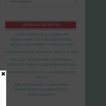
ENTRADAS RECIENTES
TRASTORNOS DE LA CONDUCTA
ALIMENTARIA: FACTORES DE RIESGO,
SEÑALES DE ALARMA Y CÓMO ACTUAR
CALENDARIOS DE ADVIENTO «BEAUTY» 2021
ROLL’EAT, UN RECURSO SOSTENIBLE,
PERFECTO PARA LA «NUEVA NORMALIDAD»
EL RECORDATORIO DE LA COMUNIÓN DE
CECILIA
BIBLIOTECA MPM: 3 LIBROS PARA
ENTRETENEROS DURANTE ESTE
CONFINAMIENTO