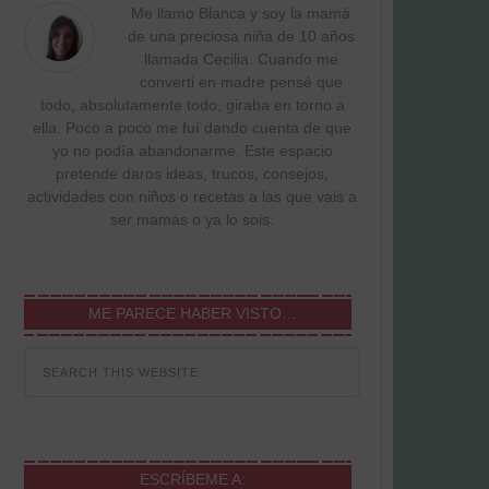
Me llamo Blanca y soy la mamá
de una preciosa niña de 10 años
llamada Cecilia. Cuando me
converti en madre pensé que
todo, absolutamente todo, giraba en torno a
ella. Poco a poco me fuí dando cuenta de que
yo no podía abandonarme. Este espacio
pretende daros ideas, trucos, consejos,
actividades con niños o recetas a las que vais a
ser mamás o ya lo sois.
ME PARECE HABER VISTO…
ESCRÍBEME A: