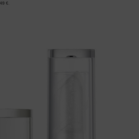
,49 €
.