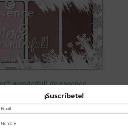
ter? wonderful! de essence
 el párpado del ojo, así como en la línea de agua. Sus dos
 dar luz o toques de destellos
.
dy
a un precio de
2,49 €
cada uno.