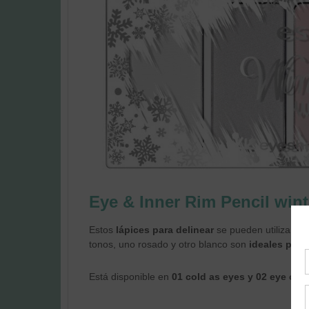
Eye & Inner Rim Pencil win
Estos
lápices para delinear
se pueden utilizar en
tonos, uno rosado y otro blanco son
ideales para
Está disponible en
01 cold as eyes y 02 eye can