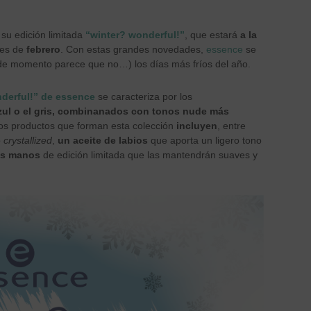
su edición limitada
“winter? wonderful!”
, que estará
a la
mes de
febrero
. Con estas grandes novedades,
essence
se
 de momento parece que no…) los días más fríos del año.
derful!” de essence
se caracteriza por los
azul o el gris, combinanados con tonos nude más
Los productos que forman esta colección
incluyen
, entre
o
crystallized
,
un aceite de labios
que aporta un ligero tono
as manos
de edición limitada que las mantendrán suaves y