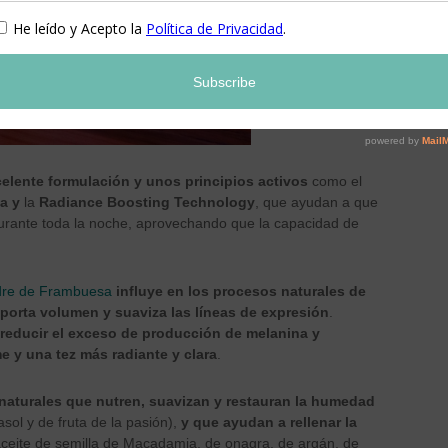
elente formulación y unos principios activos
como el
a y
la
Radiance Boosting Technology
, que ayudan a que
 durante toda la noche, aprovechando que la capacidad de
adre de Frambuesa
influye en los procesos naturales de
porta volumen y suaviza las líneas de expresión
.
reducir el exceso de producción de melanina y
e y una tez más radiante y clara
.
 naturales que nutren, suavizan y restauran la humedad
asol y de fruta de la pasión),
y que ayudan a rellenar la
ceite de semilla de Macadamia, de onagra, de argán, de