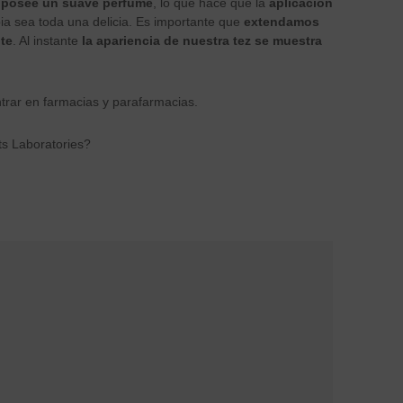
y posee un suave perfume
, lo que hace que la
aplicación
mpia sea toda una delicia. Es importante que
extendamos
ote
. Al instante
la apariencia de nuestra tez se muestra
trar en farmacias y parafarmacias.
s Laboratories?