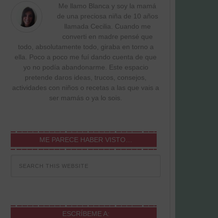
Me llamo Blanca y soy la mamá
de una preciosa niña de 10 años
llamada Cecilia. Cuando me
converti en madre pensé que
todo, absolutamente todo, giraba en torno a
ella. Poco a poco me fuí dando cuenta de que
yo no podía abandonarme. Este espacio
pretende daros ideas, trucos, consejos,
actividades con niños o recetas a las que vais a
ser mamás o ya lo sois.
ME PARECE HABER VISTO…
ESCRÍBEME A: