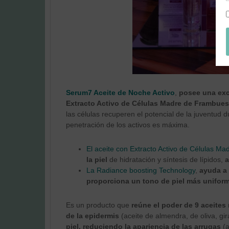
Serum7 Aceite de Noche Activo
,
posee una exc
Extracto Activo de Células Madre de Frambues
las células recuperen el potencial de la juventud
penetración de los activos es máxima.
El aceite con Extracto Activo de Células M
la piel
de hidratación y síntesis de lípidos,
a
La Radiance boosting Technology
,
ayuda a 
proporciona un tono de piel más uniform
Es un producto que
reúne el poder de 9 aceites
de la epidermis
(aceite de almendra, de oliva, gir
piel, reduciendo la apariencia de las arrugas
(a