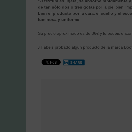
Su
textura es ligera, se absorbe rápidamente 
de tan sólo dos o tres gotas
por la piel bien li
bien el producto por la cara, el cuello y el esc
luminosa y uniforme
.
Su precio aproximado es de 36€ y lo podéis encon
¿Habéis probado algún producto de la marca Boot
SHARE