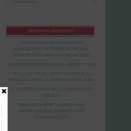
ENTRADAS RECIENTES
TRASTORNOS DE LA CONDUCTA
ALIMENTARIA: FACTORES DE RIESGO,
SEÑALES DE ALARMA Y CÓMO ACTUAR
CALENDARIOS DE ADVIENTO «BEAUTY» 2021
ROLL’EAT, UN RECURSO SOSTENIBLE,
PERFECTO PARA LA «NUEVA NORMALIDAD»
EL RECORDATORIO DE LA COMUNIÓN DE
CECILIA
BIBLIOTECA MPM: 3 LIBROS PARA
ENTRETENEROS DURANTE ESTE
CONFINAMIENTO