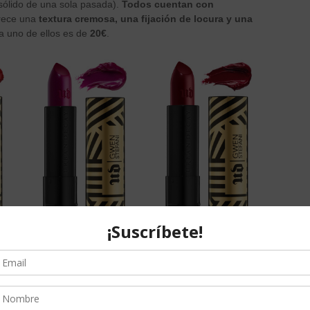
sólido de una sola pasada).
Todos cuentan con
rece una
textura cremosa, una fijación de locura y una
da uno de ellos es de
20€
.