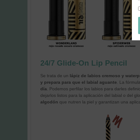
24/7 Glide-On Lip Pencil
Se trata de un
lápiz de labios cremoso y waterpr
y prepara para que el labial aguante
. La fórmul
día
. Podemos perfilar los labios para darles defini
dejarlos listos para la aplicación del labial o del gl
algodón
que nutren la piel y garantizan una aplic