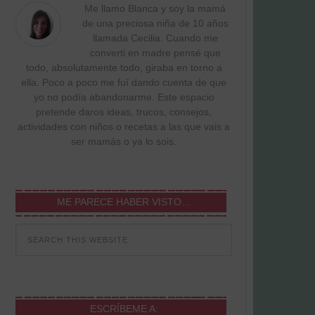
Me llamo Blanca y soy la mamá
de una preciosa niña de 10 años
llamada Cecilia. Cuando me
converti en madre pensé que
todo, absolutamente todo, giraba en torno a
ella. Poco a poco me fuí dando cuenta de que
yo no podía abandonarme. Este espacio
pretende daros ideas, trucos, consejos,
actividades con niños o recetas a las que vais a
ser mamás o ya lo sois.
ME PARECE HABER VISTO…
ESCRÍBEME A: