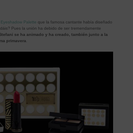
 Eyeshadow Palette
que la famosa cantante había diseñado
ordáis? Pues la unión ha debido de ser tremendamente
tefani se ha animado y ha creado, también junto a la
ima primavera
.