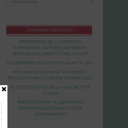
ENTRADAS RECIENTES
TRASTORNOS DE LA CONDUCTA
ALIMENTARIA: FACTORES DE RIESGO,
SEÑALES DE ALARMA Y CÓMO ACTUAR
CALENDARIOS DE ADVIENTO «BEAUTY» 2021
ROLL’EAT, UN RECURSO SOSTENIBLE,
PERFECTO PARA LA «NUEVA NORMALIDAD»
EL RECORDATORIO DE LA COMUNIÓN DE
CECILIA
BIBLIOTECA MPM: 3 LIBROS PARA
ENTRETENEROS DURANTE ESTE
CONFINAMIENTO