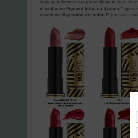
mate superintenso que proporciona un color muy 
el exclusivo Pigment Infusion System™
que of
excelente dispersión del color
. El precio de ca