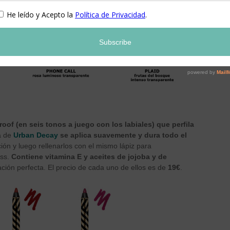
oof (en seis tonos a juego con los labiales) que perfila
a de
Urban Decay
se aplica suavemente y dura todo el
ción y luego rellenarlos con el mismo lápiz para
oss.
Contiene vitamina E y aceites de jojoba y de
ación perfecta. El precio de cada uno de ellos es de
19€
.