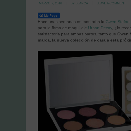
MARZO 7, 2016
BY
BLANCA
LEAVE A COMMENT
Hace unas semanas os mostraba la
Gwen Stefani
para la firma de maquillaje
Urban Decay
, ¿lo rec
satisfactoria para ambas partes, tanto que
Gwen S
marca, la nueva colección de cara a esta próx