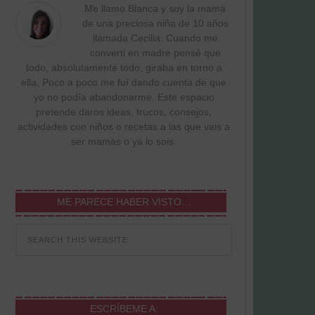
Me llamo Blanca y soy la mamá
de una preciosa niña de 10 años
llamada Cecilia. Cuando me
converti en madre pensé que
todo, absolutamente todo, giraba en torno a
ella. Poco a poco me fuí dando cuenta de que
yo no podía abandonarme. Este espacio
pretende daros ideas, trucos, consejos,
actividades con niños o recetas a las que vais a
ser mamás o ya lo sois.
ME PARECE HABER VISTO…
ESCRÍBEME A: