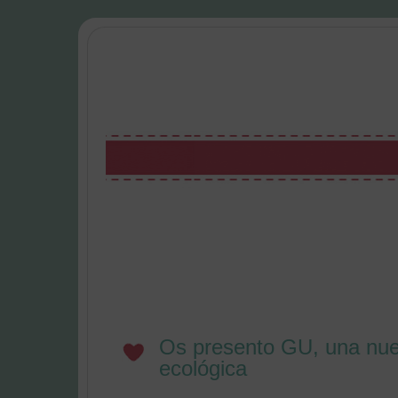
Os presento GU, una nuev
ecológica