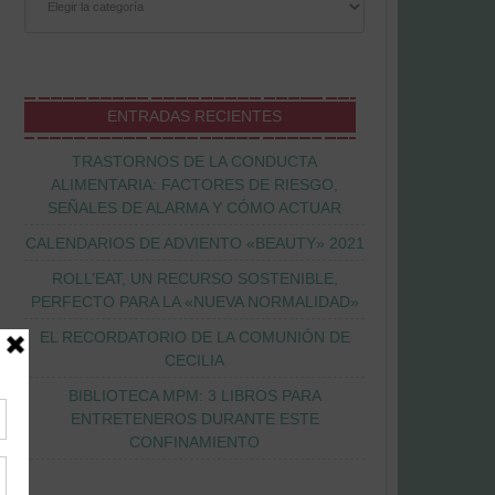
ENTRADAS RECIENTES
TRASTORNOS DE LA CONDUCTA
ALIMENTARIA: FACTORES DE RIESGO,
SEÑALES DE ALARMA Y CÓMO ACTUAR
CALENDARIOS DE ADVIENTO «BEAUTY» 2021
ROLL’EAT, UN RECURSO SOSTENIBLE,
PERFECTO PARA LA «NUEVA NORMALIDAD»
EL RECORDATORIO DE LA COMUNIÓN DE
CECILIA
BIBLIOTECA MPM: 3 LIBROS PARA
ENTRETENEROS DURANTE ESTE
CONFINAMIENTO