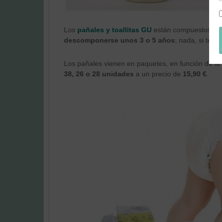
Los
pañales y toallitas
GU
están compuestos c
descomponerse unos 3 o 5 años
; nada, si ten
Los pañales vienen en paquetes, en función de la 
38, 26 o 28 unidades
a un precio de
15,90 €
.