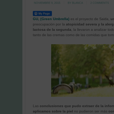
NOVIEMBRE 9, 2015
BY
BLANCA
2 COMMENTS
GU, (Green Umbrella)
es el proyecto de Saida,
u
preocupación por la
atopicidad severa y la aler
lactosa de la segunda
, la llevaron a analizar t
tanto de las cremas como de las comidas que to
Las
conclusiones que pudo extraer de la inf
aplicamos sobre la piel
no pudieron ser más
co