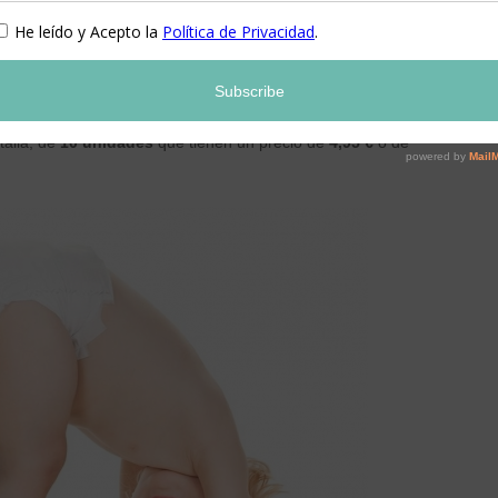
on
materiales biodegradables que tardan en
emos en cuenta que un pañal normal tarda alrededor de 300.
talla, de
10 unidades
que tienen un precio de
4,95 €
o de