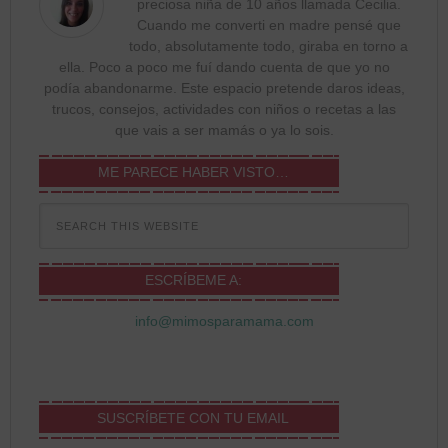
preciosa niña de 10 años llamada Cecilia.
Cuando me converti en madre pensé que
todo, absolutamente todo, giraba en torno a
ella. Poco a poco me fuí dando cuenta de que yo no
podía abandonarme. Este espacio pretende daros ideas,
trucos, consejos, actividades con niños o recetas a las
que vais a ser mamás o ya lo sois.
ME PARECE HABER VISTO…
ESCRÍBEME A:
info@mimosparamama.com
SUSCRÍBETE CON TU EMAIL