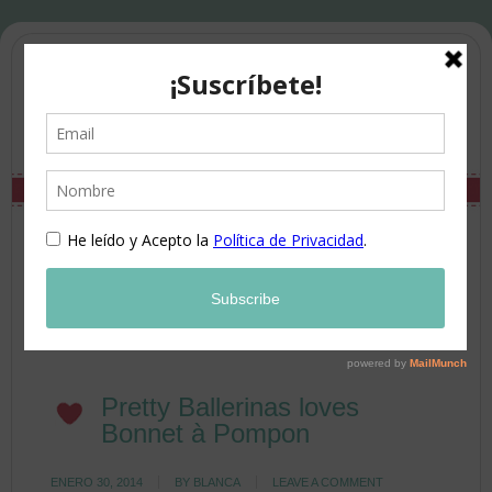
Pretty Ballerinas loves
Bonnet à Pompon
ENERO 30, 2014
BY
BLANCA
LEAVE A COMMENT