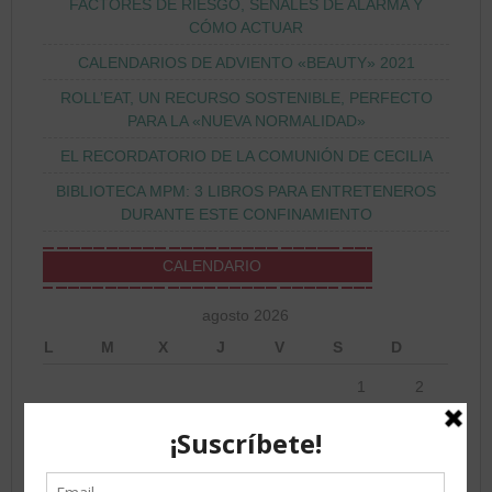
FACTORES DE RIESGO, SEÑALES DE ALARMA Y
CÓMO ACTUAR
CALENDARIOS DE ADVIENTO «BEAUTY» 2021
ROLL’EAT, UN RECURSO SOSTENIBLE, PERFECTO
PARA LA «NUEVA NORMALIDAD»
EL RECORDATORIO DE LA COMUNIÓN DE CECILIA
BIBLIOTECA MPM: 3 LIBROS PARA ENTRETENEROS
DURANTE ESTE CONFINAMIENTO
CALENDARIO
agosto 2026
L
M
X
J
V
S
D
1
2
3
4
5
6
7
8
9
10
11
12
13
14
15
16