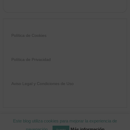
Política de Cookies
Política de Privacidad
Aviso Legal y Condiciones de Uso
COPYRIGHT © 2026 MIMOS PARA MAMÁ
Este blog utiliza cookies para mejorar la experiencia de
navegación...
Más información
Acepto