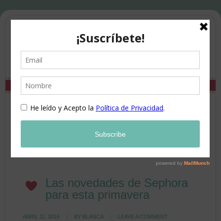
Las novedades de Sephora
para esta primavera
ABRIL 11, 2016
BY
BLANCA
LEAVE A COMMENT