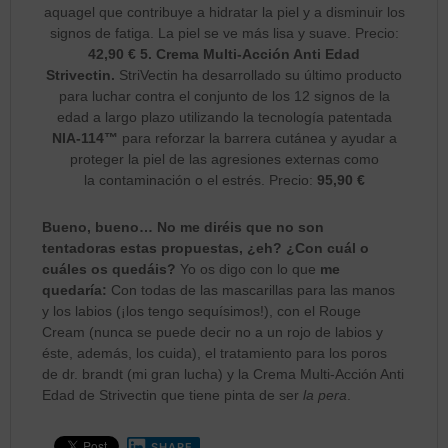
aquagel que contribuye a hidratar la piel y a disminuir los
signos de fatiga. La piel se ve más lisa y suave. Precio:
42,90 € 5.
Crema Multi-Acción Anti Edad
Strivectin.
StriVectin ha desarrollado su último producto
para luchar contra el conjunto de los 12 signos de la
edad a largo plazo utilizando la tecnología patentada
NIA-114™
para reforzar la barrera cutánea y ayudar a
proteger la piel de las agresiones externas como
la contaminación o el estrés. Precio:
95,90 €
Bueno, bueno… No me diréis que no son
tentadoras estas propuestas, ¿eh? ¿Con cuál o
cuáles os quedáis?
Yo os digo con lo que
me
quedaría:
Con todas de las mascarillas para las manos
y los labios (¡los tengo sequísimos!), con el Rouge
Cream (nunca se puede decir no a un rojo de labios y
éste, además, los cuida), el tratamiento para los poros
de dr. brandt (mi gran lucha) y la Crema Multi-Acción Anti
Edad de Strivectin que tiene pinta de ser
la pera
.
SHARE