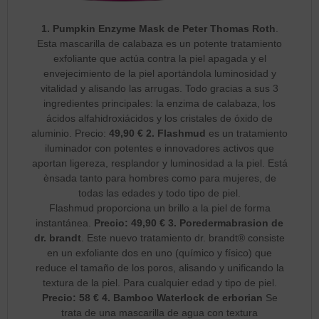
1.
Pumpkin Enzyme Mask de Peter Thomas Roth
.
Esta mascarilla de calabaza es un potente tratamiento
exfoliante que actúa contra la piel apagada y el
envejecimiento de la piel aportándola luminosidad y
vitalidad y alisando las arrugas. Todo gracias a sus 3
ingredientes principales: la enzima de calabaza, los
ácidos alfahidroxiácidos y los cristales de óxido de
aluminio. Precio:
49,90 €
2.
Flashmud
es un tratamiento
iluminador con potentes e innovadores activos que
aportan ligereza, resplandor y luminosidad a la piel. Está
ènsada tanto para hombres como para mujeres, de
todas las edades y todo tipo de piel.
Flashmud proporciona un brillo a la piel de forma
instantánea.
Precio: 49,90 € 3.
Poredermabrasion de
dr. brandt
. Este nuevo tratamiento dr. brandt® consiste
en un exfoliante dos en uno (químico y físico) que
reduce el tamaño de los poros, alisando y unificando la
textura de la piel. Para cualquier edad y tipo de piel.
Precio: 58 € 4.
Bamboo Waterlock de erborian
Se
trata de una mascarilla de agua con textura