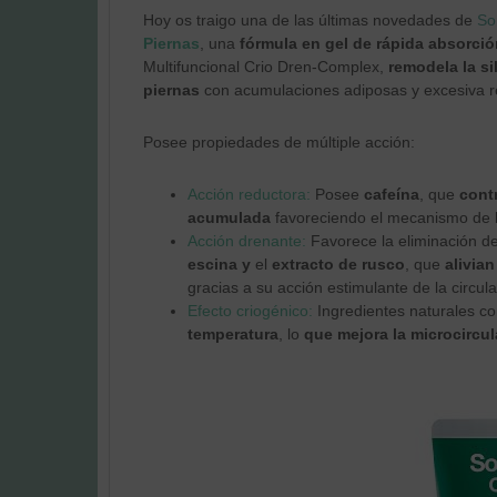
Hoy os traigo una de las últimas novedades de
So
Piernas
, una
fórmula en gel de rápida absorció
Multifuncional Crio Dren-Complex,
remodela la si
piernas
con acumulaciones adiposas y excesiva r
Posee propiedades de múltiple acción:
Acción reductora:
Posee
cafeína
, que
cont
acumulada
favoreciendo el mecanismo de lip
Acción drenante:
Favorece la eliminación de
escina
y
el
extracto de rusco
, que
alivian
gracias a su acción
estimulante de la circul
Efecto criogénico:
Ingredientes naturales 
temperatura
, lo
que mejora la microcircu