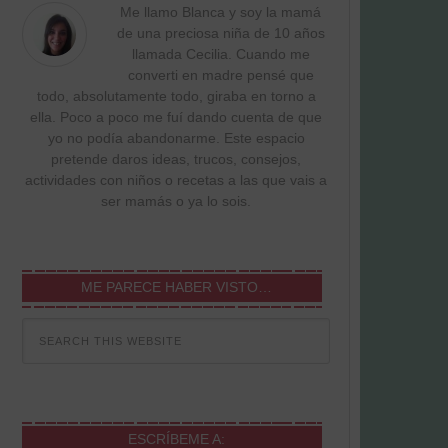
Me llamo Blanca y soy la mamá
de una preciosa niña de 10 años
llamada Cecilia. Cuando me
converti en madre pensé que
todo, absolutamente todo, giraba en torno a
ella. Poco a poco me fuí dando cuenta de que
yo no podía abandonarme. Este espacio
pretende daros ideas, trucos, consejos,
actividades con niños o recetas a las que vais a
ser mamás o ya lo sois.
ME PARECE HABER VISTO…
ESCRÍBEME A: