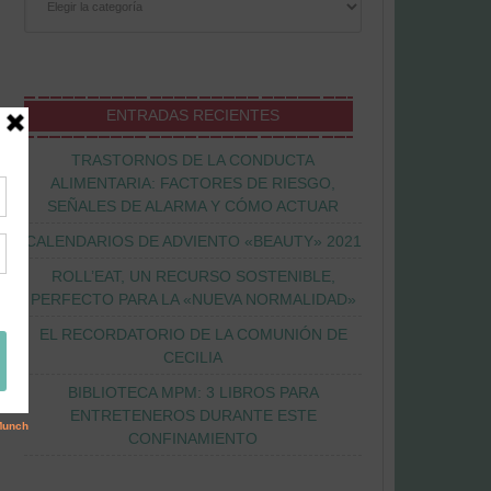
ENTRADAS RECIENTES
TRASTORNOS DE LA CONDUCTA
ALIMENTARIA: FACTORES DE RIESGO,
SEÑALES DE ALARMA Y CÓMO ACTUAR
CALENDARIOS DE ADVIENTO «BEAUTY» 2021
ROLL’EAT, UN RECURSO SOSTENIBLE,
PERFECTO PARA LA «NUEVA NORMALIDAD»
EL RECORDATORIO DE LA COMUNIÓN DE
CECILIA
BIBLIOTECA MPM: 3 LIBROS PARA
ENTRETENEROS DURANTE ESTE
CONFINAMIENTO