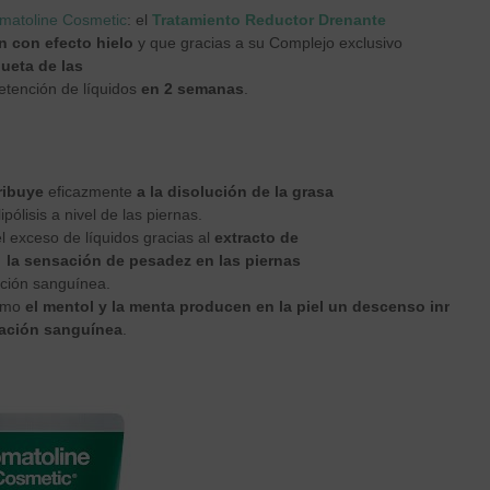
matoline Cosmetic
: el
Tratamiento Reductor Drenante
n con efecto hielo
y que gracias a su Complejo exclusivo
lueta de las
etención de líquidos
en 2 semanas
.
ribuye
eficazmente
a la disolución de la grasa
ólisis a nivel de las piernas.
l exceso de líquidos gracias al
extracto de
 la sensación de pesadez en las piernas
ación sanguínea.
como
el mentol y la menta producen en la piel un
descenso inmediat
lación sanguínea
.