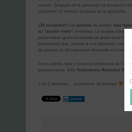
venoso. Después de la aplicación se producirá un
siguientes 10 minutos después de la aplicación.
¿El resultado?
Las
piernas
se sienten
más lige
su “acción hielo”
inmediata. La prueba clínico-i
presentaban grasa localizada de grado leve-moder
demostrado que, gracias a una aplicación constant
de piernas en dos semanas drenando el exceso de lí
Como sabéis, éste y todos los productos de
Somat
parafarmacias. Este
Tratamiento Reductor Dren
Y en 2 semanas… ¡a presumir de piernas!
SHARE