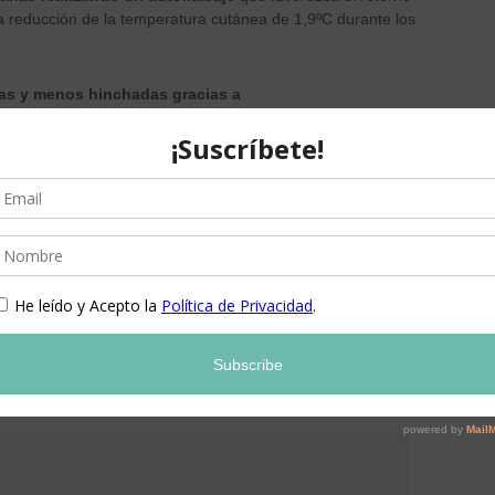
a reducción de la temperatura cutánea de 1,9ºC durante los
ras y menos hinchadas gracias a
nstrumental contra placebo llevada a cabo en mujeres que
ado, unida a retención hídrica en las piernas ha
e y el masaje de aplicación, se reduce la grasa localizada
quidos a nivel de muslo, rodillas, gemelos y tobillos.
oline Cosmetic
lo encontraréis en farmacias y
ante Piernas
tiene un precio
36 €
.