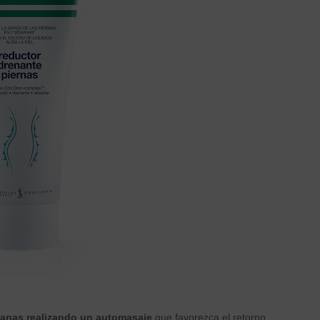
emanas realizando un automasaje
que favorezca el retorno