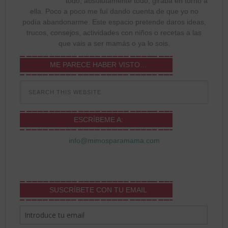
todo, absolutamente todo, giraba en torno a
ella. Poco a poco me fuí dando cuenta de que yo no
podía abandonarme. Este espacio pretende daros ideas,
trucos, consejos, actividades con niños o recetas a las
que vais a ser mamás o ya lo sois.
ME PARECE HABER VISTO…
ESCRÍBEME A:
info@mimosparamama.com
SUSCRÍBETE CON TU EMAIL