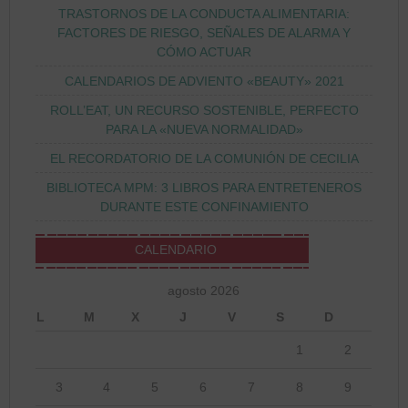
TRASTORNOS DE LA CONDUCTA ALIMENTARIA:
FACTORES DE RIESGO, SEÑALES DE ALARMA Y
CÓMO ACTUAR
CALENDARIOS DE ADVIENTO «BEAUTY» 2021
ROLL’EAT, UN RECURSO SOSTENIBLE, PERFECTO
PARA LA «NUEVA NORMALIDAD»
EL RECORDATORIO DE LA COMUNIÓN DE CECILIA
BIBLIOTECA MPM: 3 LIBROS PARA ENTRETENEROS
DURANTE ESTE CONFINAMIENTO
CALENDARIO
agosto 2026
L
M
X
J
V
S
D
1
2
3
4
5
6
7
8
9