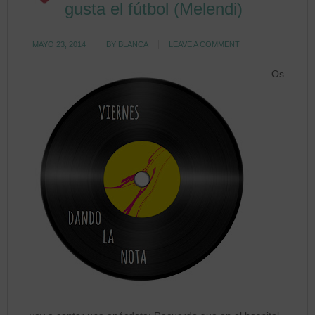
gusta el fútbol (Melendi)
MAYO 23, 2014
BY
BLANCA
LEAVE A COMMENT
Os