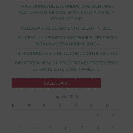
TRASTORNOS DE LA CONDUCTA ALIMENTARIA:
FACTORES DE RIESGO, SEÑALES DE ALARMA Y
CÓMO ACTUAR
CALENDARIOS DE ADVIENTO «BEAUTY» 2021
ROLL’EAT, UN RECURSO SOSTENIBLE, PERFECTO
PARA LA «NUEVA NORMALIDAD»
EL RECORDATORIO DE LA COMUNIÓN DE CECILIA
BIBLIOTECA MPM: 3 LIBROS PARA ENTRETENEROS
DURANTE ESTE CONFINAMIENTO
CALENDARIO
agosto 2026
L
M
X
J
V
S
D
1
2
3
4
5
6
7
8
9