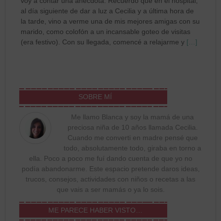
voy a contar una anécdota: Recuerdo que en el hospital,
al día siguiente de dar a luz a Cecilia y a última hora de
la tarde, vino a verme una de mis mejores amigas con su
marido, como colofón a un incansable goteo de visitas
(era festivo). Con su llegada, comencé a relajarme y
[…]
SOBRE MÍ
Me llamo Blanca y soy la mamá de una
preciosa niña de 10 años llamada Cecilia.
Cuando me converti en madre pensé que
todo, absolutamente todo, giraba en torno a
ella. Poco a poco me fuí dando cuenta de que yo no
podía abandonarme. Este espacio pretende daros ideas,
trucos, consejos, actividades con niños o recetas a las
que vais a ser mamás o ya lo sois.
ME PARECE HABER VISTO…