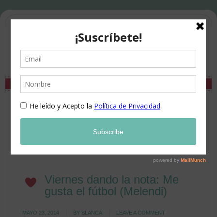
Viernes dando la nota: Me
gusta el fútbol (Melendi)
MAYO 23, 2014
BY
BLANCA
LEAVE A COMMENT