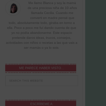
Me llamo Blanca y soy la mamá
de una preciosa niña de 10 años
llamada Cecilia. Cuando me
converti en madre pensé que
todo, absolutamente todo, giraba en torno a
ella. Poco a poco me fuí dando cuenta de que
yo no podía abandonarme. Este espacio
pretende daros ideas, trucos, consejos,
actividades con niños o recetas a las que vais a
ser mamás o ya lo sois.
ME PARECE HABER VISTO…
ESCRÍBEME A: