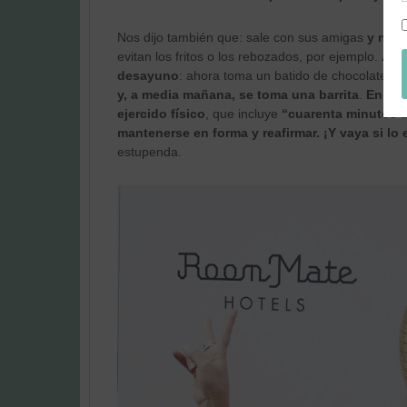
Nos dijo también que: sale con sus amigas
y no s
evitan los fritos o los rebozados, por ejemplo.
Algo
desayuno
: ahora toma un batido de chocolate d
y, a media mañana, se toma una barrita
.
En su 
ejercido físico
, que incluye
“cuarenta minutos d
mantenerse en forma y reafirmar. ¡Y vaya si lo
estupenda.