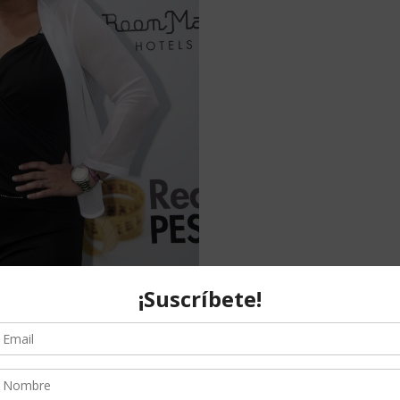
duPESO
; sus palabras fueron:
“Hago dieta con cabeza y
mi vida y practico dos o tres horas de ejercicio físico
ia y evita que llegue con tanta ansiedad a las comidas,
 de volumen. ¡RETO CONSEGUIDO!”