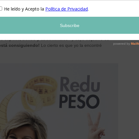
e priva de casi nada
, si bien es cierto que no se atiborran y
 que ha cambiado de forma radical, ha sido su
e
Siken
y unas tostadas con pavo.
También va al gimnasio
rutina tiene un papel fundamental la práctica de
e elíptica, boxeo y abdominales»
y cuyo
objetivo es
 está consiguiendo!
Lo cierto es que yo la encontré