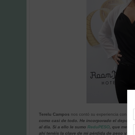
Terelu Campos
nos contó su experiencia con
Re
como casi de todo. He incorporado el deporte a 
al día. Si a ello le sumo
Redu
PESO
, que me sac
ahí tenéis la clave de mi pérdida de peso y