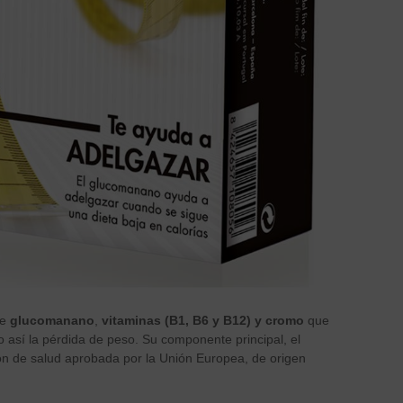
de
glucomanano
,
vitaminas (B1, B6 y B12) y cromo
que
o así la pérdida de peso. Su componente principal, el
ón de salud aprobada por la Unión Europea, de origen