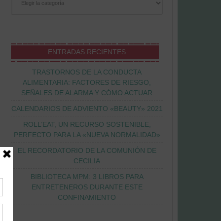
ENTRADAS RECIENTES
TRASTORNOS DE LA CONDUCTA
ALIMENTARIA: FACTORES DE RIESGO,
SEÑALES DE ALARMA Y CÓMO ACTUAR
CALENDARIOS DE ADVIENTO «BEAUTY» 2021
ROLL’EAT, UN RECURSO SOSTENIBLE,
PERFECTO PARA LA «NUEVA NORMALIDAD»
EL RECORDATORIO DE LA COMUNIÓN DE
CECILIA
BIBLIOTECA MPM: 3 LIBROS PARA
ENTRETENEROS DURANTE ESTE
CONFINAMIENTO