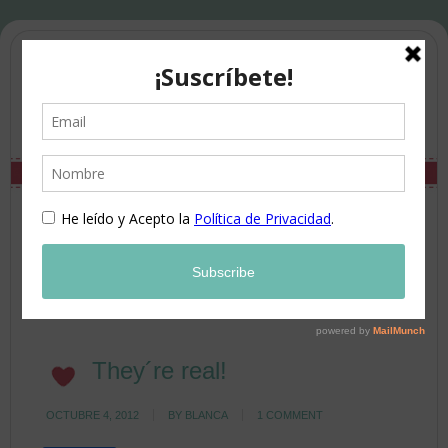
They´re real!
OCTUBRE 4, 2012
BY
BLANCA
1 COMMENT