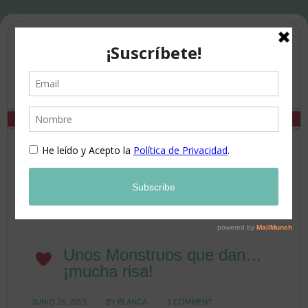
Unos Monstruos que dan…
¡mucha risa!
JUNIO 26, 2013
BY
BLANCA
1 COMMENT