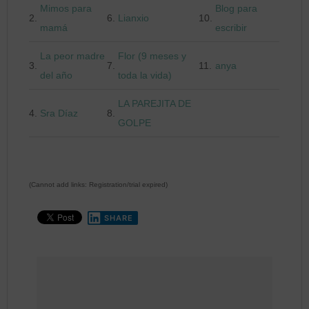
Mimos para
Blog para
2.
6.
Lianxio
10.
mamá
escribir
La peor madre
Flor (9 meses y
3.
7.
11.
anya
del año
toda la vida)
LA PAREJITA DE
4.
Sra Díaz
8.
GOLPE
(Cannot add links: Registration/trial expired)
SHARE