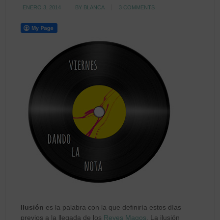
ENERO 3, 2014
BY
BLANCA
3 COMMENTS
Ilusión
es la palabra con la que definiría estos días
previos a la llegada de los
Reyes Magos
. La ilusión