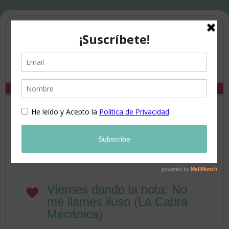
Viernes dando la nota: No
me llames iluso (La Cabra
Mecánica)