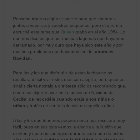
Pensaba traeros algún villancico para que cantarais
juntos a vuestras y vuestros pequeños, pero el otro día
escuché este tema que
Queen
grabó en el año 1984. Lo
que nos dice es que por muchas lágrimas que hayamos
derramado, por muy duro que haya sido este año y por
muchos problemas que hayamos tenido,
ahora es
Navidad.
Para las y los que disfrutéis de estas fechas no os
resultará difícil vivir estos días con alegría, pero quienes
sintáis cierta nostalgia o tristeza sólo os recomiendo que,
como nos dijeron ayer en la función de Navidad de
Cecilia,
os recordéis cuando erais unos niños o
niñas
y tratéis de sentir la ilusión de aquellos años.
A las y los que tenemos peques cerca nos resultará muy
fácil, pues en sus ojos vemos la alegría y la ilusión que
sienten y que nos contagian durante cada uno de estos
días, así que
a vivirlos con la felicidad y la alegría
de