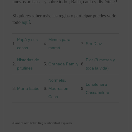
nuevos artistas... y sobre todo ¡ Baila, canta y diviértete !
Si quieres saber más, las reglas y participar puedes verlo
todo
aquí
.
Papá y sus
Mimos para
1.
4.
7.
Sra Díaz
cosas
mamá
Historias de
Flor (9 meses y
2.
5.
Granada Family
8.
pitufines
toda la vida)
Normelis,
Lunalunera
3.
María Isabel
6.
Madres en
9.
Cascabelera
Casa
(Cannot add links: Registration/trial expired)