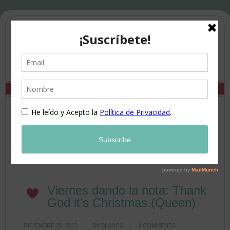
Viernes dando la nota: Thank
God it’s Christmas (Queen)
DICIEMBRE 20, 2013
BY
BLANCA
4 COMMENTS